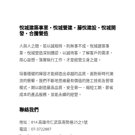
悅城建築事業・悅城營建・藤悅建設・悅城開
發・合騰營造
人與人之間，若以誠相待，則無事不成，悅城建築事
業・悅城營造深刻體認，以誠待客，了解客戶的需求，
用心設想，落實執行工作，才是經營立身之道。
培養穩健的陣容才能締造出卓越的品質，面對新時代潮
流的衝擊，我們不斷地思維最有價值的施工技術及管理
模式。期以創造最高品質、安全第一、縮短工期、節省
成本的產品服務，並能永續的經營。
聯絡我們
地址：814 高雄市仁武區南勢巷25之1號
電話：07-3722887